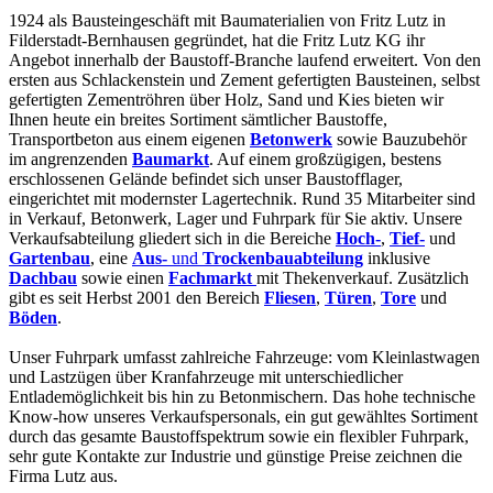
1924 als Bausteingeschäft mit Baumaterialien von Fritz Lutz in
Filderstadt-Bernhausen gegründet, hat die Fritz Lutz KG ihr
Angebot innerhalb der Baustoff-Branche laufend erweitert. Von den
ersten aus Schlackenstein und Zement gefertigten Bausteinen, selbst
gefertigten Zementröhren über Holz, Sand und Kies bieten wir
Ihnen heute ein breites Sortiment sämtlicher Baustoffe,
Transportbeton aus einem eigenen
Betonwerk
sowie Bauzubehör
im angrenzenden
Baumarkt
. Auf einem großzügigen, bestens
erschlossenen Gelände befindet sich unser Baustofflager,
eingerichtet mit modernster Lagertechnik. Rund
35 Mitarbeiter sind
in Verkauf, Betonwerk, Lager und Fuhrpark für Sie aktiv. Unsere
Verkaufsabteilung gliedert sich in die Bereiche
Hoch-
,
Tief-
und
Gartenbau
, eine
Aus-
und
Trockenbauabteilung
inklusive
Dachbau
sowie einen
Fachmarkt
mit Thekenverkauf. Zusätzlich
gibt es seit Herbst 2001 den Bereich
Fliesen
,
Türen
,
Tore
und
Böden
.
Unser Fuhrpark umfasst zahlreiche Fahrzeuge: vom Kleinlastwagen
und Lastzügen über Kranfahrzeuge mit unterschiedlicher
Entlademöglichkeit bis hin zu Betonmischern. Das hohe technische
Know-how unseres Verkaufspersonals, ein gut gewähltes Sortiment
durch das gesamte Baustoffspektrum sowie ein flexibler Fuhrpark,
sehr gute Kontakte zur Industrie und günstige Preise zeichnen die
Firma Lutz aus.