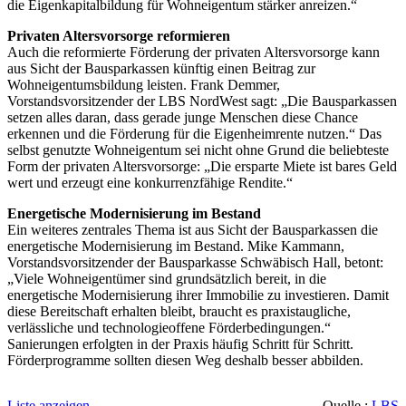
die Eigenkapitalbildung für Wohneigentum stärker anreizen.“
Privaten Altersvorsorge reformieren
Auch die reformierte Förderung der privaten Altersvorsorge kann
aus Sicht der Bausparkassen künftig einen Beitrag zur
Wohneigentumsbildung leisten. Frank Demmer,
Vorstandsvorsitzender der LBS NordWest sagt: „Die Bausparkassen
setzen alles daran, dass gerade junge Menschen diese Chance
erkennen und die Förderung für die Eigenheimrente nutzen.“ Das
selbst genutzte Wohneigentum sei nicht ohne Grund die beliebteste
Form der privaten Altersvorsorge: „Die ersparte Miete ist bares Geld
wert und erzeugt eine konkurrenzfähige Rendite.“
Energetische Modernisierung im Bestand
Ein weiteres zentrales Thema ist aus Sicht der Bausparkassen die
energetische Modernisierung im Bestand. Mike Kammann,
Vorstandsvorsitzender der Bausparkasse Schwäbisch Hall, betont:
„Viele Wohneigentümer sind grundsätzlich bereit, in die
energetische Modernisierung ihrer Immobilie zu investieren. Damit
diese Bereitschaft erhalten bleibt, braucht es praxistaugliche,
verlässliche und technologieoffene Förderbedingungen.“
Sanierungen erfolgten in der Praxis häufig Schritt für Schritt.
Förderprogramme sollten diesen Weg deshalb besser abbilden.
Liste anzeigen
Quelle :
LBS