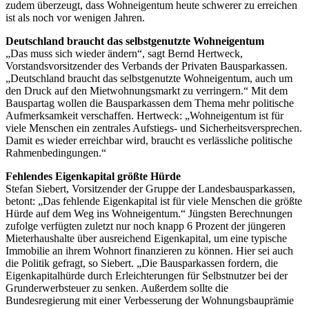
zudem überzeugt, dass Wohneigentum heute schwerer zu erreichen
ist als noch vor wenigen Jahren.
Deutschland braucht das selbstgenutzte Wohneigentum
„Das muss sich wieder ändern“, sagt Bernd Hertweck,
Vorstandsvorsitzender des Verbands der Privaten Bausparkassen.
„Deutschland braucht das selbstgenutzte Wohneigentum, auch um
den Druck auf den Mietwohnungsmarkt zu verringern.“ Mit dem
Bauspartag wollen die Bausparkassen dem Thema mehr politische
Aufmerksamkeit verschaffen. Hertweck: „Wohneigentum ist für
viele Menschen ein zentrales Aufstiegs- und Sicherheitsversprechen.
Damit es wieder erreichbar wird, braucht es verlässliche politische
Rahmenbedingungen.“
Fehlendes Eigenkapital größte Hürde
Stefan Siebert, Vorsitzender der Gruppe der Landesbausparkassen,
betont: „Das fehlende Eigenkapital ist für viele Menschen die größte
Hürde auf dem Weg ins Wohneigentum.“ Jüngsten Berechnungen
zufolge verfügten zuletzt nur noch knapp 6 Prozent der jüngeren
Mieterhaushalte über ausreichend Eigenkapital, um eine typische
Immobilie an ihrem Wohnort finanzieren zu können. Hier sei auch
die Politik gefragt, so Siebert. „Die Bausparkassen fordern, die
Eigenkapitalhürde durch Erleichterungen für Selbstnutzer bei der
Grunderwerbsteuer zu senken. Außerdem sollte die
Bundesregierung mit einer Verbesserung der Wohnungsbauprämie